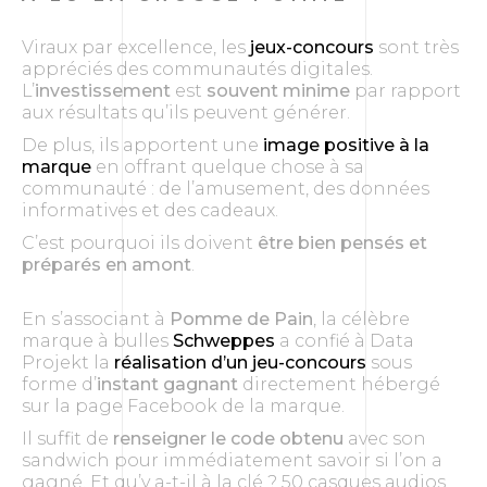
Viraux par excellence, les
jeux-concours
sont très
appréciés des communautés digitales.
L’
investissement
est
souvent minime
par rapport
aux résultats qu’ils peuvent générer.
De plus, ils apportent une
image positive à la
marque
en offrant quelque chose à sa
communauté : de l’amusement, des données
informatives et des cadeaux.
C’est pourquoi ils doivent
être bien pensés et
préparés en amont
.
En s’associant à
Pomme de Pain
, la célèbre
marque à bulles
Schweppes
a confié à Data
Projekt la
réalisation d’un jeu-concours
sous
forme d’
instant gagnant
directement hébergé
sur la page Facebook de la marque.
Il suffit de
renseigner le code obtenu
avec son
sandwich pour immédiatement savoir si l’on a
gagné. Et qu’y a-t-il à la clé ? 50 casques audios