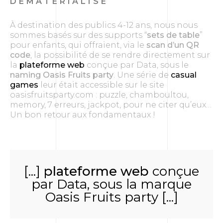
DÉMATÉRIALISÉ
À destination des publics 4-12 ans, nous nous
sommes basés sur des supports “
sets de table
”
pour enfants, qui offraient, via le
scan d’un QR
code
, la possibilité de se rendre directement sur
la
plateforme web
conçue par Data, sous le
naming Oasis Fruits party
. Une série de
casual
games
leur était accessible sur le site
oasisfruitsparty.com : puzzle, chamboultou,
memory, 7 erreurs, jackpot, pour ne citer qu’eux…
Un bon retour aux fondamentaux !
[...]
plateforme web
conçue
par Data, sous la marque
Oasis Fruits party [...]