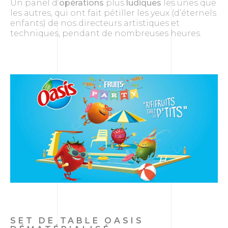
Un panel d’
opérations
plus
ludiques
les unes que
les autres, qui ont fait pétiller les yeux (d’éternels
enfants) de nos directeurs artistiques et
techniques, pendant de nombreuses heures.
SET DE TABLE OASIS