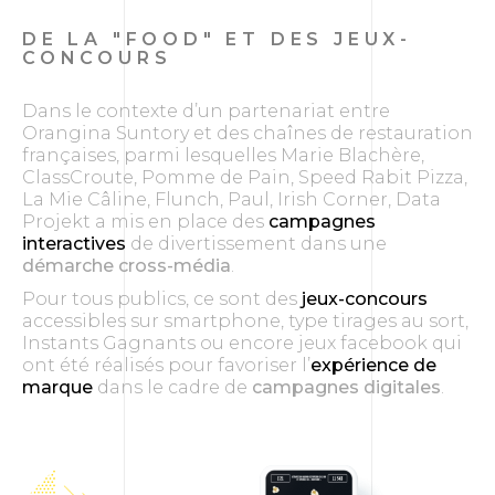
DE LA "FOOD" ET DES JEUX-
CONCOURS
Dans le contexte d’un partenariat entre
Orangina Suntory et des chaînes de restauration
françaises, parmi lesquelles Marie Blachère,
ClassCroute, Pomme de Pain, Speed Rabit Pizza,
La Mie Câline, Flunch, Paul, Irish Corner, Data
Projekt a mis en place des
campagnes
interactives
de divertissement dans une
démarche cross-média
.
Pour tous publics, ce sont des
jeux-concours
accessibles sur smartphone, type tirages au sort,
Instants Gagnants ou encore jeux facebook qui
ont été réalisés pour favoriser l’
expérience de
marque
dans le cadre de
campagnes digitales
.