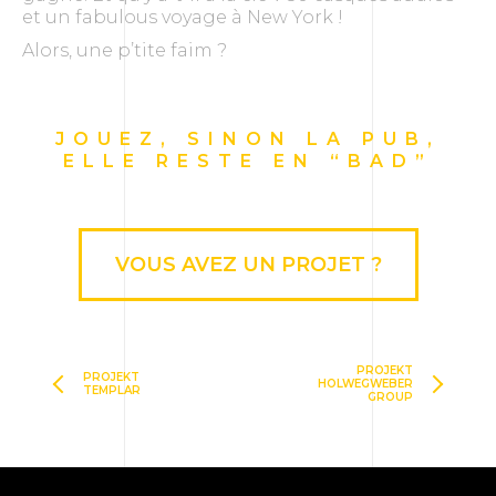
et un fabulous voyage à New York !
Alors, une p’tite faim ?
JOUEZ, SINON LA PUB,
ELLE RESTE EN “BAD”
VOUS AVEZ UN PROJET ?
PROJEKT
PROJEKT
HOLWEGWEBER
TEMPLAR
GROUP