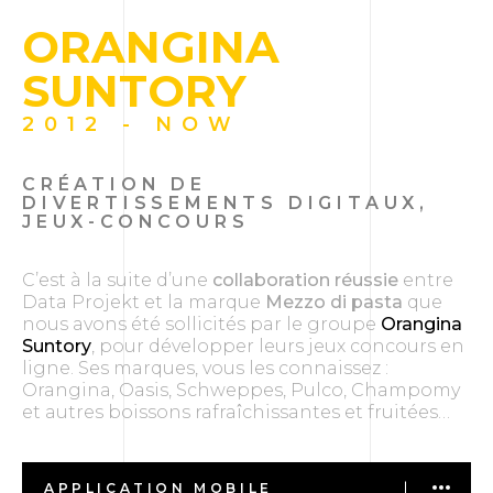
ORANGINA
SUNTORY
2012 - NOW
CRÉATION DE
DIVERTISSEMENTS DIGITAUX,
JEUX-CONCOURS
C’est à la suite d’une
collaboration réussie
entre
Data Projekt et la marque
Mezzo di pasta
que
nous avons été sollicités par le groupe
Orangina
Suntory
, pour développer leurs jeux concours en
ligne. Ses marques, vous les connaissez :
Orangina, Oasis, Schweppes, Pulco, Champomy
et autres boissons rafraîchissantes et fruitées…
APPLICATION MOBILE