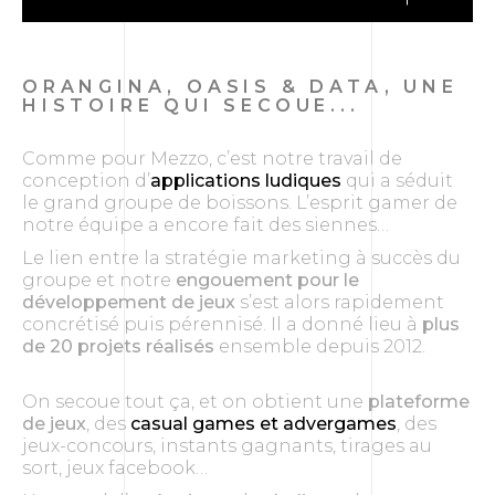
ORANGINA, OASIS & DATA, UNE
HISTOIRE QUI SECOUE...
Comme pour Mezzo, c’est notre travail de
conception d’
applications ludiques
qui a séduit
le grand groupe de boissons. L’esprit gamer de
notre équipe a encore fait des siennes…
Le lien entre la stratégie marketing à succès du
groupe et notre
engouement pour le
développement de jeux
s’est alors rapidement
concrétisé puis pérennisé. Il a donné lieu à
plus
de 20 projets réalisés
ensemble depuis 2012.
On secoue tout ça, et on obtient une
plateforme
de jeux
, des
casual games et advergames
, des
jeux-concours, instants gagnants, tirages au
sort, jeux facebook…