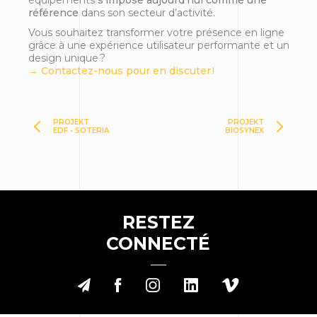
équipements
s’impose aujourd’hui comme une
référence
dans son secteur d’activité.
Vous souhaitez transformer votre présence en ligne
grâce à une expérience utilisateur performante et un
design unique ?
→
Contactez-nous
pour en discuter !
PROJEKT
PROJEKT
EDF • SOTERIA
BIOSYNEX
Plaisance Équipements
RESTEZ
CONNECTÉ