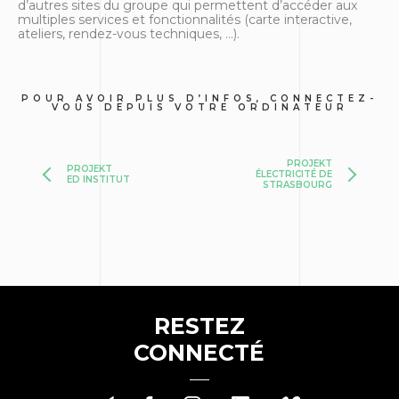
d’autres sites du groupe qui permettent d’accéder aux
multiples services et fonctionnalités (carte interactive,
ateliers, rendez-vous techniques, …).
POUR AVOIR PLUS D’INFOS, CONNECTEZ-
VOUS DEPUIS VOTRE ORDINATEUR
PROJEKT
PROJEKT
ÉLECTRICITÉ DE
ED INSTITUT
STRASBOURG
RESTEZ
CONNECTÉ