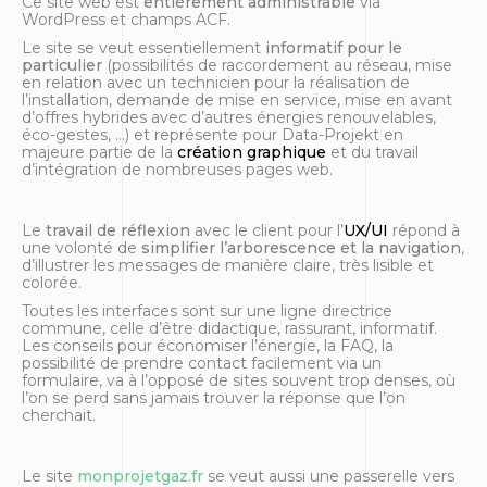
Ce site web est
entièrement administrable
via
majeur du gaz naturel
WordPress et champs ACF.
dans le Bas-Rhin
Le site se veut essentiellement
informatif pour le
particulier
(possibilités de raccordement au réseau, mise
en relation avec un technicien pour la réalisation de
l’installation, demande de mise en service, mise en avant
d’offres hybrides avec d’autres énergies renouvelables,
éco-gestes, …) et représente pour Data-Projekt en
majeure partie de la
création graphique
et du travail
d’intégration de nombreuses pages web.
Le
travail de réflexion
avec le client pour l’
UX/UI
répond à
une volonté de
simplifier l’arborescence et la navigation
,
d’illustrer les messages de manière claire, très lisible et
colorée.
Toutes les interfaces sont sur une ligne directrice
R-GDS
commune, celle d’être didactique, rassurant, informatif.
Les conseils pour économiser l’énergie, la FAQ, la
possibilité de prendre contact facilement via un
formulaire, va à l’opposé de sites souvent trop denses, où
l’on se perd sans jamais trouver la réponse que l’on
cherchait.
Le site
monprojetgaz.fr
se veut aussi une passerelle vers