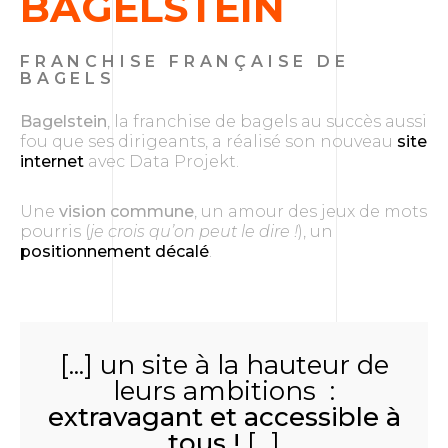
BAGELSTEIN
FRANCHISE FRANÇAISE DE
BAGELS
Bagelstein
, la franchise de bagels au succès aussi
fou que ses dirigeants, a réalisé son nouveau
site
internet
avec Data Projekt.
Une
vision commune
, un amour des jeux de mots
pourris (
je crois qu’on peut le dire !
), un
positionnement décalé
.
[...] un site à la hauteur de
leurs ambitions :
extravagant et accessible à
tous !
[...]