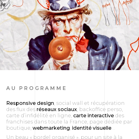
AU PROGRAMME
Responsive design
, social wall et récupération
des flux des
réseaux sociaux
, backoffice perso,
carte d’infidélité en ligne,
carte interactive
des
franchises dans toute la France, page dédiée par
boutique,
webmarketing
,
identité visuelle
…
Un beau « bordel organisé », pour un site à la