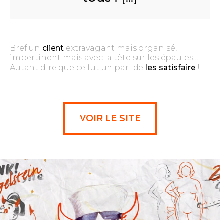
Bref un
client
extravagant mais organisé,
impertinent mais avec la tête sur les épaules…
Autant dire que ce fut un pari de
les satisfaire
!
VOIR LE SITE