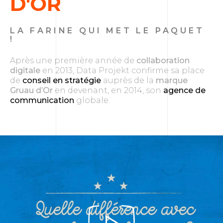
D'OR
LA FARINE QUI MET LE PAQUET
!
Après une première année de
collaboration
digitale
en 2013, Data Projekt confirme sa place
de
conseil en stratégie
auprès de la
marque
Gruau d’Or
en devenant, en 2014, son
agence de
communication
globale.