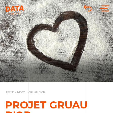
HOME
›
NEWS
›
GRUAU D’OR
PROJET GRUAU