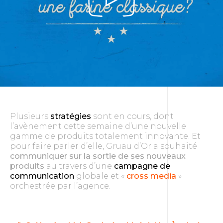
Plusieurs
stratégies
sont en cours, dont
l’avènement cette semaine d’une nouvelle
gamme de produits totalement innovante. Et
pour faire parler d’elle, Gruau d’Or a souhaité
communiquer sur la sortie de ses nouveaux
produits
au travers d’une
campagne de
communication
globale et «
cross media
»
orchestrée par l’agence.